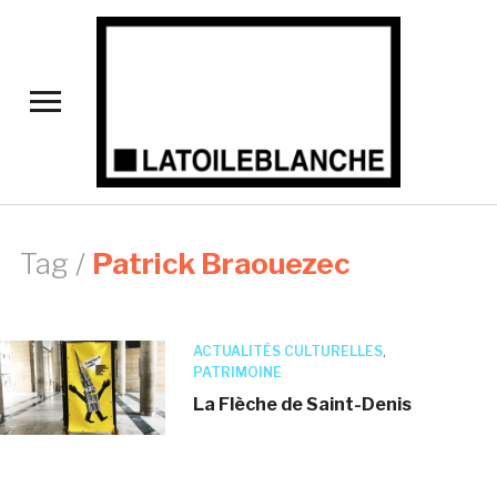
Toggle
sidebar
&
navigation
Tag /
Patrick Braouezec
ACTUALITÉS CULTURELLES
,
PATRIMOINE
La Flèche de Saint-Denis