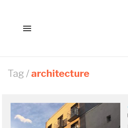
Toggle
sidebar
&
navigation
Tag /
architecture